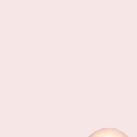
varkens, kippen en vissen enkel voor voedsel.
Jarenlange fokprogramma’s hebben hun lichamen
geoptimaliseerd voor productie, vaak met ernstige
gevolgen voor hun welzijn. Ze worden aangepast aan
onze systemen – ontsnaveld, onthoornd, gecastreerd
– in plaats van andersom.
En toch is er amper collectieve verontwaardiging. We laten
het toe, betalen ervoor en subsidiëren het zelfs. Wat dit
schrijnend maakt, is dat 99% van dit leed makkelijk te
vermijden is: door simpelweg anders te eten. Om dit te
realiseren, zijn sterke organisaties nodig die bewustzijn
creëren, campagne voeren en lobbyen.
Maar hier wringt de schoen: het totale wereldwijde budget
voor organisaties die zich inzetten voor dieren is kleiner dan
wat Harvard recent uitgaf aan de renovatie van één gebouw.
Daarom is een gift aan effectieve NGO’s op dit gebied een