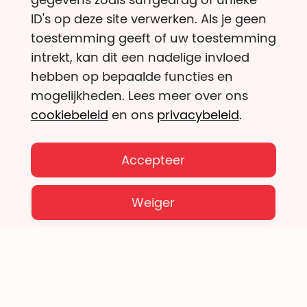
ID's op deze site verwerken. Als je geen
toestemming geeft of uw toestemming
intrekt, kan dit een nadelige invloed
Helpdesk
hebben op bepaalde functies en
mogelijkheden. Lees meer over ons
cookiebeleid
en ons
privacybeleid
.
Wil je nog iets anders weten over onze
werking, over de goede doelen of heb je nog
een andere specifieke vraag?
Accepteer
Daar help ik je graag mee verder!
Weiger
Angelique Lachaert
Donatiedeskundige
Stel je vraag