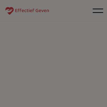
Over ons
Effectief Geven is een onafhankelijk adviescentrum
dat mensen en organisaties in België helpt om
doeltreffend te doneren. Met "doeltreffend" of
"effectief" bedoelen we: "met de grootste
wetenschappelijk aangetoonde impact per euro".