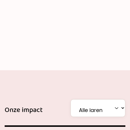
van impact, kreeg ik niet alleen zin om meer
te doneren, maar ook om er anderen over
te vertellen
Onze impact