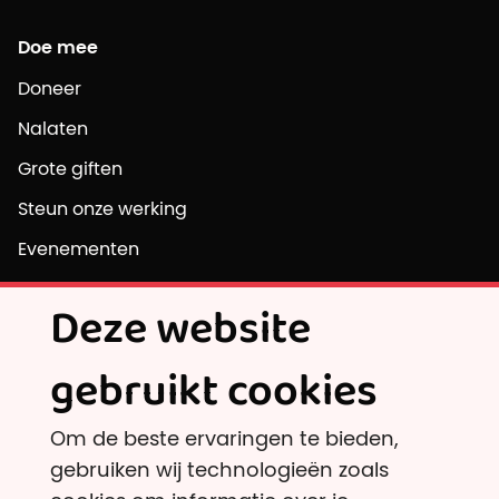
Doe mee
Doneer
Nalaten
Grote giften
Steun onze werking
Evenementen
Vrijwilligersvacatures
Deze website
gebruikt cookies
Ontdek
Onafhankelijke onderzoeksinstellingen
Om de beste ervaringen te bieden,
En andere goede doelen dan?
gebruiken wij technologieën zoals
Belastingvoordeel