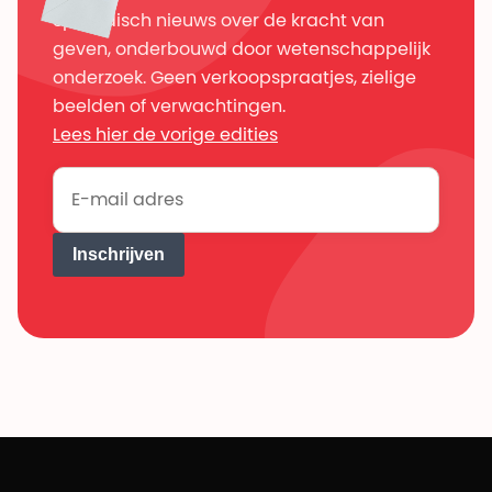
Sporadisch nieuws over de kracht van
geven, onderbouwd door wetenschappelijk
onderzoek. Geen verkoopspraatjes, zielige
beelden of verwachtingen.
Lees hier de vorige edities
Inschrijven