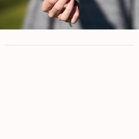
armoede,
gezondheid, klimaat en dierenwelzijn