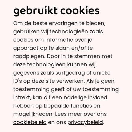
Ontdek
gebruikt cookies
Onafhankelijke onderzoeksinstellingen
Om de beste ervaringen te bieden,
En andere goede doelen dan?
gebruiken wij technologieën zoals
Belastingvoordeel
cookies om informatie over je
Armoede & gezondheid
apparaat op te slaan en/of te
raadplegen. Door in te stemmen met
Klimaat
deze technologieën kunnen wij
Dierenwelzijn & eiwittransitie
gegevens zoals surfgedrag of unieke
Onze criteria
ID's op deze site verwerken. Als je geen
toestemming geeft of uw toestemming
Nieuws
intrekt, kan dit een nadelige invloed
Blog
hebben op bepaalde functies en
mogelijkheden. Lees meer over ons
cookiebeleid
en ons
privacybeleid
.
Ondernemingsnummer: 1011408112 - IBAN: BE25 8939
4417 0682 - Maatschappelijke zetel: Groenstraat 19,