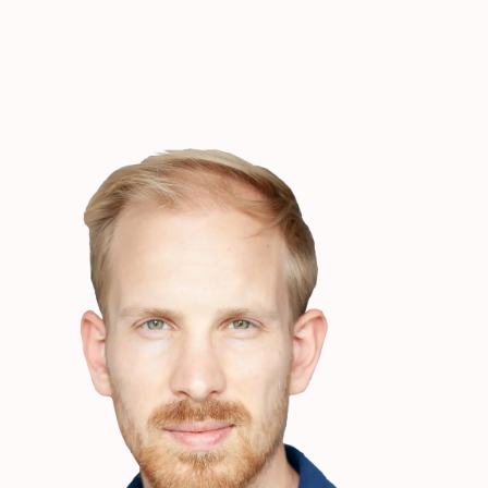
Geven is een gewoon onderdeel van mijn leven geworden.
Het is niet meer iets dat ik toevallig doe na een zielige
reclame, maar een gewoonte die veel voor me betekent, zoals
ik het ook altijd bijzonder vind om te mogen stemmen.
Ik vind het nu echt geweldig om te kijken naar ons ‘portfolio’
van giften, en te bedenken hoe ons geld aan het werk is om
de wereld een betere plek te maken.