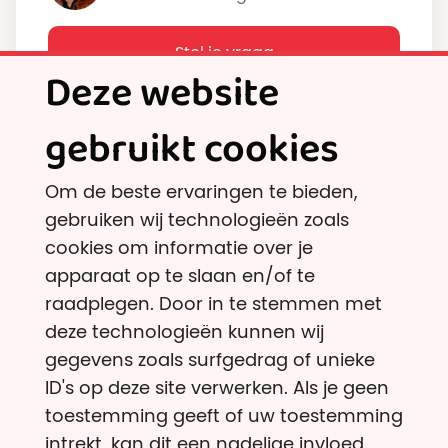
Stel je vraag
Deze website
gebruikt cookies
Om de beste ervaringen te bieden,
gebruiken wij technologieën zoals
cookies om informatie over je
apparaat op te slaan en/of te
Nieuwsbrief
raadplegen. Door in te stemmen met
deze technologieën kunnen wij
Sporadisch nieuws over de kracht van
gegevens zoals surfgedrag of unieke
geven, onderbouwd door wetenschappelijk
ID's op deze site verwerken. Als je geen
onderzoek. Geen verkoopspraatjes, zielige
toestemming geeft of uw toestemming
beelden of verwachtingen.
intrekt, kan dit een nadelige invloed
Lees hier de vorige edities