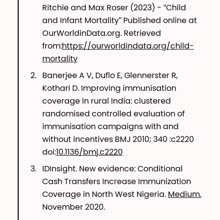
Ritchie and Max Roser (2023) - “Child
and Infant Mortality” Published online at
OurWorldinData.org. Retrieved
from:
https://ourworldindata.org/child-
mortality
Banerjee A V, Duflo E, Glennerster R,
Kothari D. Improving immunisation
coverage in rural India: clustered
randomised controlled evaluation of
immunisation campaigns with and
without incentives BMJ 2010; 340 :c2220
doi:
10.1136/bmj.c2220
IDInsight. New evidence: Conditional
Cash Transfers Increase Immunization
Coverage in North West Nigeria.
Medium.
November 2020.