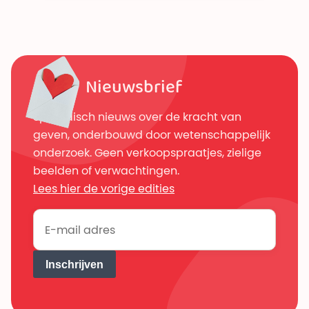
Nieuwsbrief
Sporadisch nieuws over de kracht van
geven, onderbouwd door wetenschappelijk
onderzoek. Geen verkoopspraatjes, zielige
beelden of verwachtingen.
Lees hier de vorige edities
Inschrijven