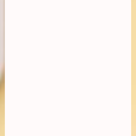
met passie voor effectiviteit de wereld een
betere plaats wilt maken
ervaring hebt met fiscaliteit en/of
belastingaftrekbaarheid van goede doelen
ervaring hebt met overleggen en
onderhandelen met relevante
overheidsdiensten of -afgevaardigden.
analytisch en zelfstandig ingesteld zijn.
out of the box durft denken en pistes
onderzoekt waar je minder vertrouwd mee
bent
constructieve kritiek kunt uiten en
ontvangen