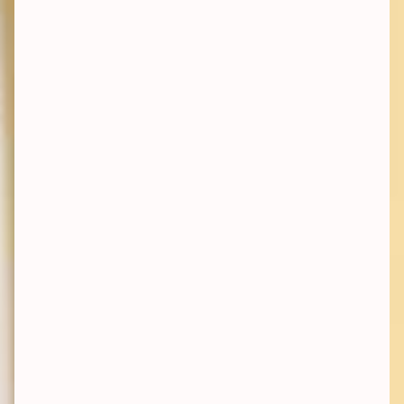
organisatie is om meer geld naar de meest
effectieve goede doelen te laten gaan, om
zo wereldproblemen sneller op te lossen.
Over de job
Als expert fiscaliteit werk je concreet rond één
onderwerp: het realiseren van
belastingaftrekbaarheid voor Effectief Geven
en voor de goede doelen die we aanraden. Je
staat hierbij samen met het team in contact
met de FOD Financiën en/of de Koning
Boudewijnstichting.