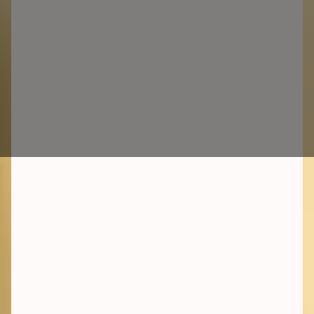
Startdatum:
Zo snel mogelijk
Gemiddelde werkduur: 2-4
u/week
Locatie:
Remote
Type contract:
Vrijwillig
Over Effectief Geven
Effectief Geven is een gloednieuwe organisatie
die de meest effectieve goede doelen
wereldwijd promoot in België. Deze goede