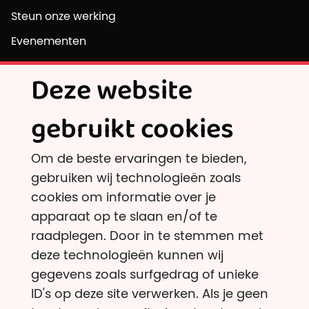
Steun onze werking
Evenementen
Vrijwilligersvacatures
Deze website
gebruikt cookies
Ontdek
Onafhankelijke onderzoeksinstellingen
Om de beste ervaringen te bieden,
En andere goede doelen dan?
gebruiken wij technologieën zoals
Belastingvoordeel
cookies om informatie over je
apparaat op te slaan en/of te
Armoede & gezondheid
raadplegen. Door in te stemmen met
Klimaat
deze technologieën kunnen wij
Dierenwelzijn & eiwittransitie
gegevens zoals surfgedrag of unieke
Onze criteria
ID's op deze site verwerken. Als je geen