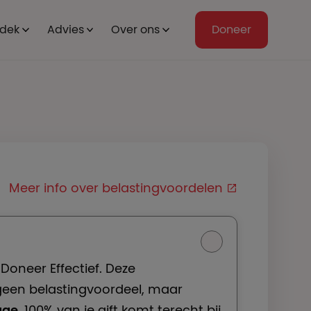
dek
Advies
Over ons
Doneer
Meer info over belastingvoordelen
Doneer Effectief.
Deze
geen belastingvoordeel, maar
age
. 100% van je gift komt terecht bij