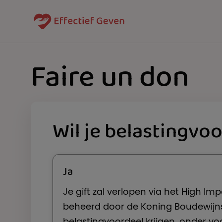
Faire un don
Wil je belastingvoo
Stap 1: Kies een donatiepartner, een
Ja
Je gift zal verlopen via het
High Imp
beheerd door de Koning Boudewijnst
belastingvoordeel krijgen, onder v