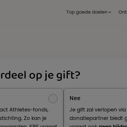
Top goede doelen
Ont
rdeel op je gift?
 bestemming en het bedrag
Nee
act Athletes
-fonds,
Je gift zal verlopen via
ichting. Zo kan je
donatiepartner biedt 
oorwaarden. KBS vraagt
vraagt ook
geen bijdr