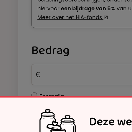
hiervoor
een bijdrage van 5%
van uw
Meer over het HIA-fonds
Bedrag
Bedrag in euro
€
Eenmalig
Frequentie van donatie
Maandelijks
Jaarlijks
Deze we