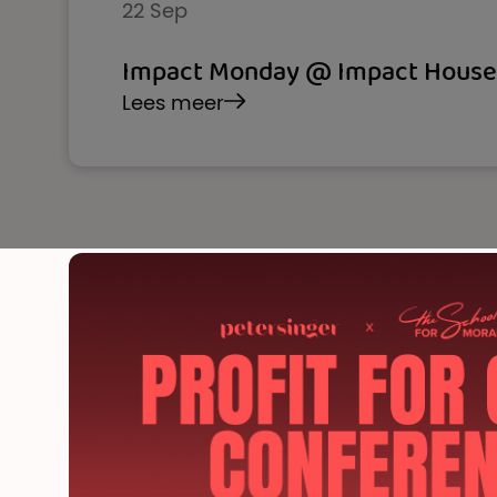
22 Sep
Impact Monday @ Impact House
Lees meer