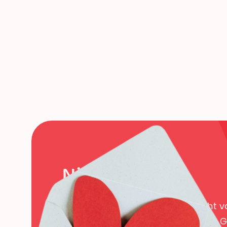
Nieuwsbrief
Sporadisch nieuws over de kracht 
door wetenschappelijk onderzoek. G