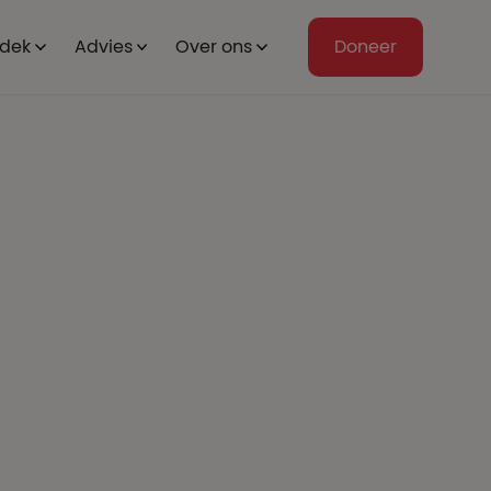
dek
Advies
Over ons
Doneer