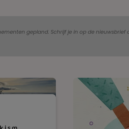
aanwezigen. Het
f brengen aan de
t en prikkelt.
nten gepland. Schrijf je in op de nieuwsbrief om
 i.s.m.