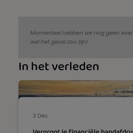
bij de context, toon en interesses van de 
doel blijft hetzelfde: een nieuw perspectie
hand van een boeiend verhaal dat inspireer
Momenteel hebben we nog geen eveneme
wel het geval zou zijn!
In het verleden
3 Dec
Vergroot je financiële handafdruk