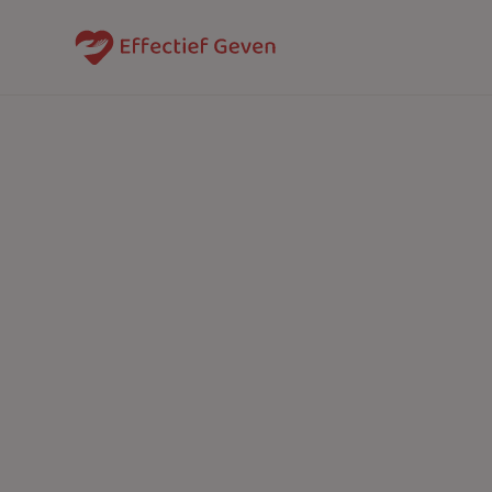
Evenementen
Effectief Geven verzorgt inspiratiesessies e
volledig worden afgestemd op jouw publie
keynotes en bedrijfsevents tot kleinschalige
huiskamersessies: telkens werken we een f