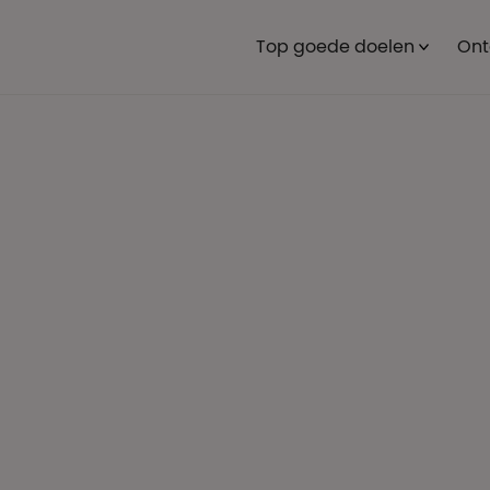
Top goede doelen
Ont
n lezingen die
k. Van grote
 lunch talks of
ormat uit dat past