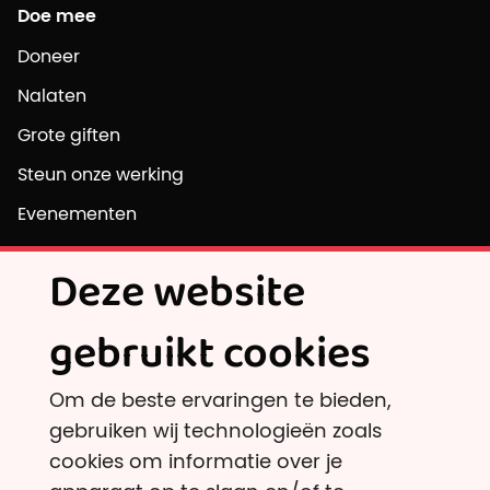
Doe mee
Doneer
Nalaten
Grote giften
Steun onze werking
Evenementen
Vrijwilligersvacatures
Deze website
Ontdek
gebruikt cookies
Onafhankelijke onderzoeksinstellingen
Om de beste ervaringen te bieden,
En andere goede doelen dan?
gebruiken wij technologieën zoals
Belastingvoordeel
cookies om informatie over je