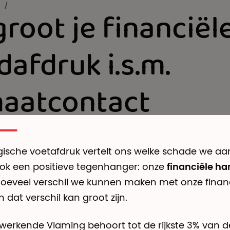
n
/
root je financiël
afdruk i.s.m.
maatcontact
ische voetafdruk vertelt ons welke schade we aan
ook een positieve tegenhanger: onze
financiële h
 hoeveel verschil we kunnen maken met onze finan
 dat verschil kan groot zijn.
s werkende Vlaming behoort tot de rijkste 3% van d