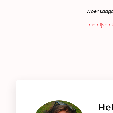
Woensdagav
Inschrijven 
He