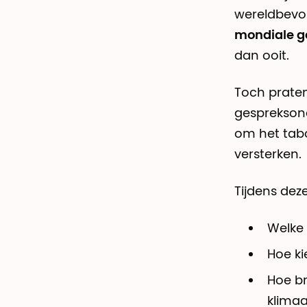
wereldbevol
mondiale g
dan ooit.
Toch praten 
gesprekson
om het tabo
versterken.
Tijdens dez
Welke 
Hoe ki
Hoe br
klima