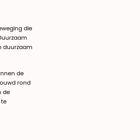
eweging die
 Duurzaam
in duurzaam
innen de
ebouwd rond
n de
 te