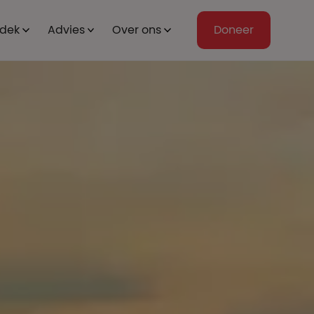
dek
Advies
Over ons
Doneer