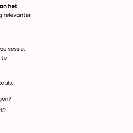
dan het
g relevanter
e sessie:
 te
oals:
gen?
ct?