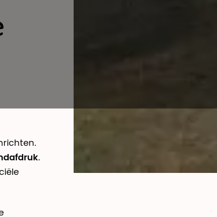
e
richten.
andafdruk
.
ciële
e