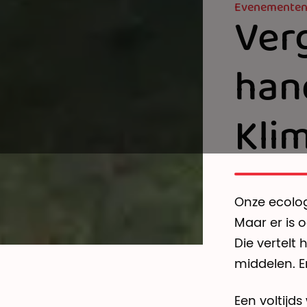
Evenemente
Verg
hand
Kli
Onze ecolog
Maar er is 
Die vertelt
middelen. En
Een voltijd