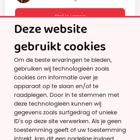
Stel je vraag
Deze website
gebruikt cookies
Om de beste ervaringen te bieden,
gebruiken wij technologieën zoals
cookies om informatie over je
apparaat op te slaan en/of te
Nieuwsbrief
raadplegen. Door in te stemmen met
deze technologieën kunnen wij
Sporadisch nieuws over de kracht van
gegevens zoals surfgedrag of unieke
geven, onderbouwd door wetenschappelijk
ID's op deze site verwerken. Als je geen
onderzoek. Geen verkoopspraatjes, zielige
toestemming geeft of uw toestemming
beelden of verwachtingen.
intrekt, kan dit een nadelige invloed
Lees hier de vorige edities