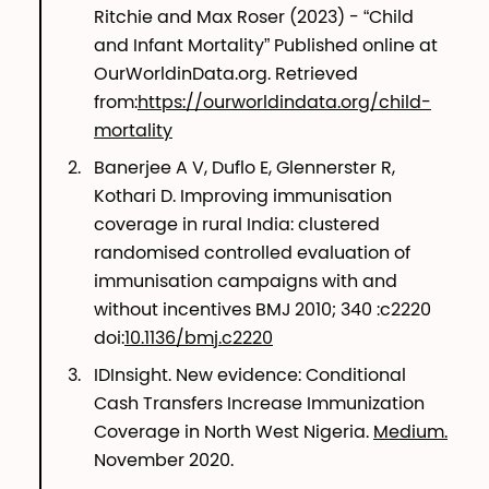
Ritchie and Max Roser (2023) - “Child
and Infant Mortality” Published online at
OurWorldinData.org. Retrieved
from:
https://ourworldindata.org/child-
mortality
Banerjee A V, Duflo E, Glennerster R,
Kothari D. Improving immunisation
coverage in rural India: clustered
randomised controlled evaluation of
immunisation campaigns with and
without incentives BMJ 2010; 340 :c2220
doi:
10.1136/bmj.c2220
IDInsight. New evidence: Conditional
Cash Transfers Increase Immunization
Coverage in North West Nigeria.
Medium.
November 2020.